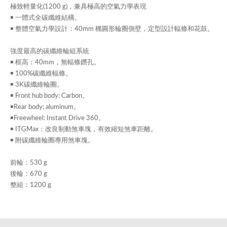
極致輕量化(1200 g)，兼具極高的空氣力學表現
￭ 一體式全碳纖維結構。
￭ 整體空氣力學設計：40mm 橢圓形輪圈側壁，定型設計輻條和花鼓。
強度最高的碳纖維輪組系統
￭ 框高：40mm，無輻條鑽孔。
￭ 100%碳纖維輻條。
￭ 3K碳纖維輪圈。
￭ Front hub body: Carbon。
￭Rear body: aluminum。
￭Freewheel: Instant Drive 360。
￭ ITGMax：改良制動煞車塊，有效縮短煞車距離。
￭ 附碳纖維輪圈專用煞車塊。
前輪：530 g
後輪：670 g
整組：1200 g